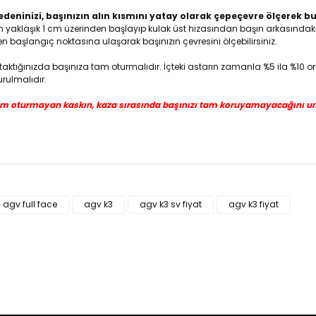
deninizi, başınızın alın kısmını yatay olarak çepeçevre ölçerek bul
n yaklaşık 1 cm üzerinden başlayıp kulak üst hizasından başın arkasındaki çı
 başlangıç noktasına ulaşarak başınızın çevresini ölçebilirsiniz.
k taktığınızda başınıza tam oturmalıdır. İçteki astarın zamanla %5 ila 
rulmalıdır.
m oturmayan kaskın, kaza sırasında başınızı tam koruyamayacağını u
ün fiyat bilgisi, resim, ürün açıklamalarında ve diğer konularda yeter
za iletebilirsiniz.
agv full face
agv k3
agv k3 sv fiyat
agv k3 fiyat
Bu ürüne ilk yorumu siz yapı
e önerileriniz için teşekkür ederiz.
n resmi kalitesiz, bozuk veya görüntülenemiyor.
Yorum Yaz
n açıklamasında eksik bilgiler bulunuyor.
n bilgilerinde hatalar bulunuyor.
n fiyatı diğer sitelerden daha pahalı.