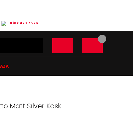
0 312
473 7 276
ĞAZA
o Matt Sılver Kask