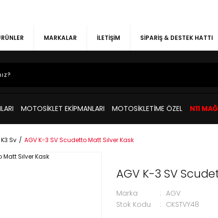
 ÜRÜNLER
MARKALAR
İLETİŞİM
SİPARİŞ & DESTEK HATTI
LARI
MOTOSİKLET EKİPMANLARI
MOTOSİKLETİME ÖZEL
N11 MA
K3 Sv
AGV K-3 SV Scudetto Matt Sılver Kask
AGV K-3 SV Scudett
Marka
AGV
Stok Kodu
CKSTVY48