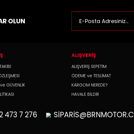
rüne benzer farklı alternatifler olmalı.
AR OLUN
Gönder
İŞ
ALIŞVERİŞ
TAKİBİ
ALIŞVERİŞ SEPETİM
ÖZLEŞMESİ
ÖDEME ve TESLİMAT
K ve GÜVENLİK
KARGOM NEREDE?
İTİKASI
HAVALE BİLDİR
2
473 7 276
SİPARİS@BRNMOTOR.C