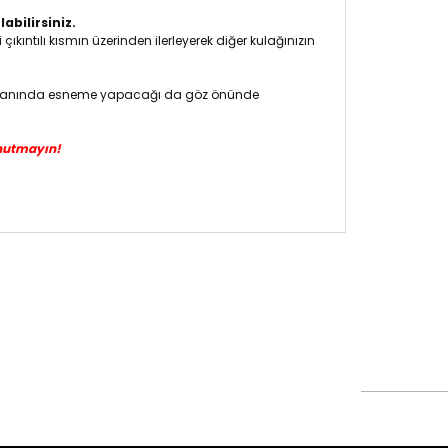
abilirsiniz.
kıntılı kısmın üzerinden ilerleyerek diğer kulağınızın
%10 oranında esneme yapacağı da göz önünde
nutmayın!
siz gördüğünüz noktaları öneri formunu kullanarak
n!