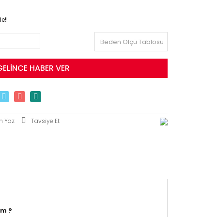
e!!
Beden Ölçü Tablosu
GELİNCE HABER VER
m Yaz
Tavsiye Et
im ?