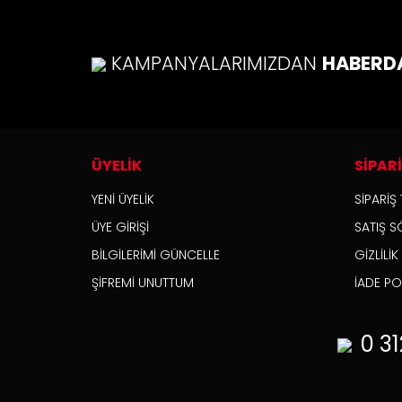
Bu ü
KAMPANYALARIMIZDAN
HABERD
ÜYELİK
SİPAR
YENİ ÜYELİK
SİPARİŞ 
ÜYE GİRİŞİ
SATIŞ S
BİLGİLERİMİ GÜNCELLE
GİZLİLİ
ŞİFREMİ UNUTTUM
İADE POL
0 31