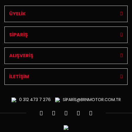
ÜYELİK
SİPARİŞ
ALIŞVERİŞ
İLETİŞİM
0 312
473 7 276
SİPARİS@BRNMOTOR.COM.TR