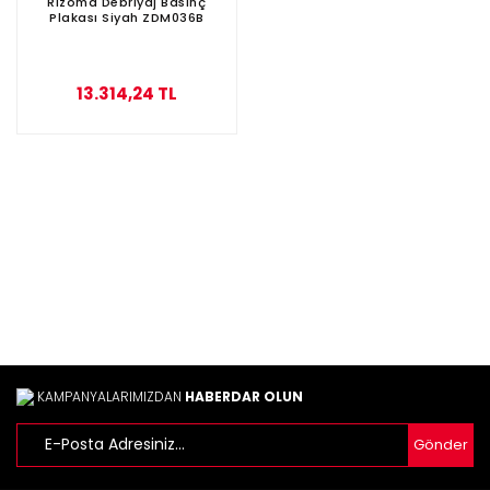
Rizoma Debriyaj Basınç
Plakası Siyah ZDM036B
13.314,24 TL
KAMPANYALARIMIZDAN
HABERDAR OLUN
Gönder