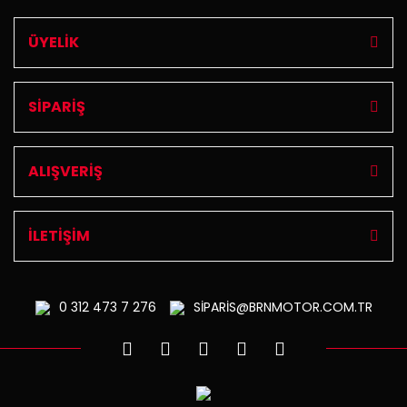
ÜYELİK
SİPARİŞ
ALIŞVERİŞ
İLETİŞİM
0 312
473 7 276
SİPARİS@BRNMOTOR.COM.TR