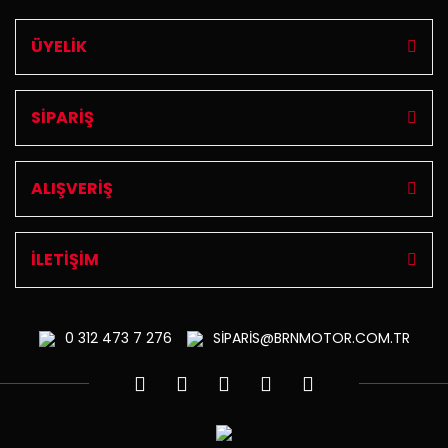
ÜYELİK
SİPARİŞ
ALIŞVERİŞ
İLETİŞİM
0 312
473 7 276
SİPARİS@BRNMOTOR.COM.TR