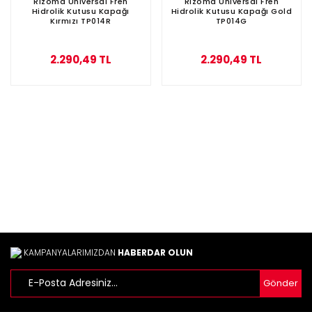
Rizoma Universal Fren
Rizoma Universal Fren
Hidrolik Kutusu Kapağı
Hidrolik Kutusu Kapağı Gold
Kırmızı TP014R
TP014G
2.290,49 TL
2.290,49 TL
KAMPANYALARIMIZDAN
HABERDAR OLUN
Gönder