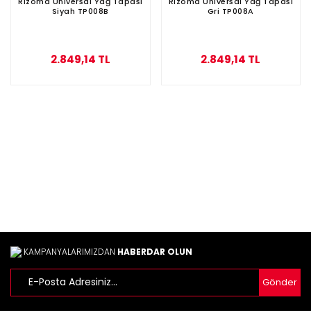
Rizoma Universal Yağ Tapası
Rizoma Universal Yağ Tapası
Siyah TP008B
Gri TP008A
2.849,14 TL
2.849,14 TL
KAMPANYALARIMIZDAN
HABERDAR OLUN
Gönder