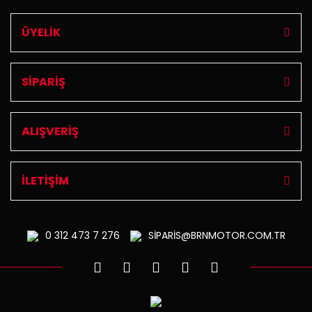
ÜYELİK
SİPARİŞ
ALIŞVERİŞ
İLETİŞİM
0 312
473 7 276
SİPARİS@BRNMOTOR.COM.TR