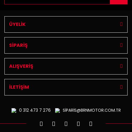
ÜYELİK
SİPARİŞ
ALIŞVERİŞ
İLETİŞİM
0 312
473 7 276
SİPARİS@BRNMOTOR.COM.TR