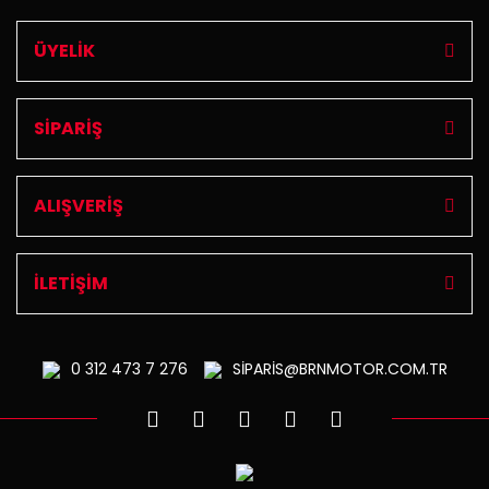
ÜYELİK
SİPARİŞ
ALIŞVERİŞ
İLETİŞİM
0 312
473 7 276
SİPARİS@BRNMOTOR.COM.TR