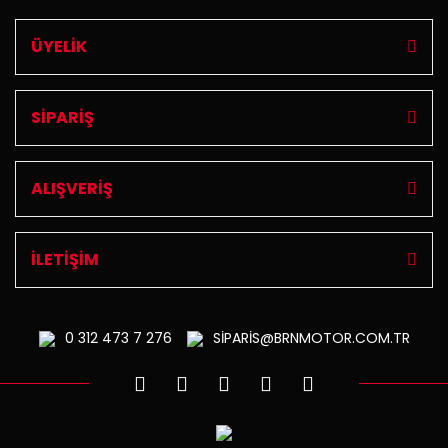
ÜYELİK
SİPARİŞ
ALIŞVERİŞ
İLETİŞİM
0 312
473 7 276
SİPARİS@BRNMOTOR.COM.TR