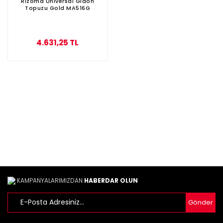
Rizoma Universal Gidon
Topuzu Gold MA516G
4.631,25 TL
KAMPANYALARIMIZDAN
HABERDAR OLUN
Gönder