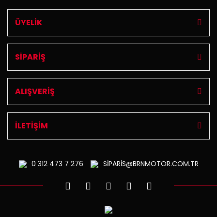
ÜYELİK
SİPARİŞ
ALIŞVERİŞ
İLETİŞİM
0 312
473 7 276
SİPARİS@BRNMOTOR.COM.TR