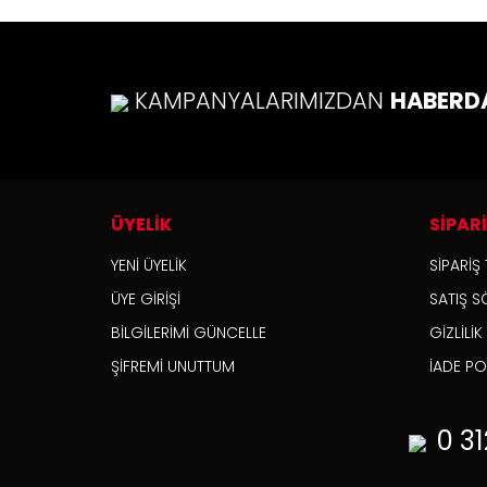
KAMPANYALARIMIZDAN
HABERD
ÜYELİK
SİPAR
YENİ ÜYELİK
SİPARİŞ 
ÜYE GİRİŞİ
SATIŞ S
BİLGİLERİMİ GÜNCELLE
GİZLİLİ
ŞİFREMİ UNUTTUM
İADE POL
0 31