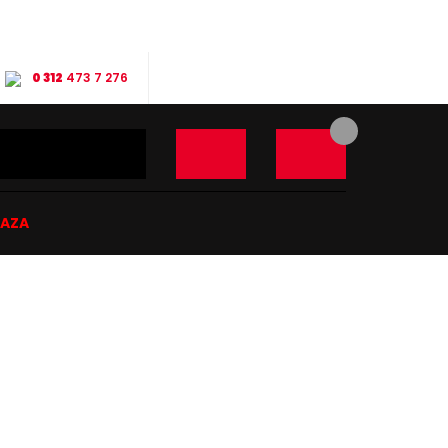
0 312
473 7 276
ĞAZA