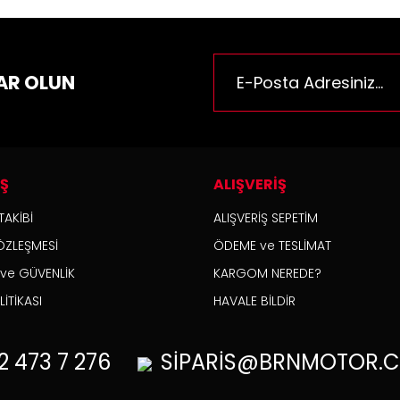
AR OLUN
İŞ
ALIŞVERİŞ
TAKİBİ
ALIŞVERİŞ SEPETİM
ÖZLEŞMESİ
ÖDEME ve TESLİMAT
K ve GÜVENLİK
KARGOM NEREDE?
İTİKASI
HAVALE BİLDİR
2
473 7 276
SİPARİS@BRNMOTOR.C