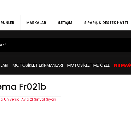
 ÜRÜNLER
MARKALAR
İLETİŞİM
SİPARİŞ & DESTEK HATTI
LARI
MOTOSİKLET EKİPMANLARI
MOTOSİKLETİME ÖZEL
N11 MA
oma Fr021b