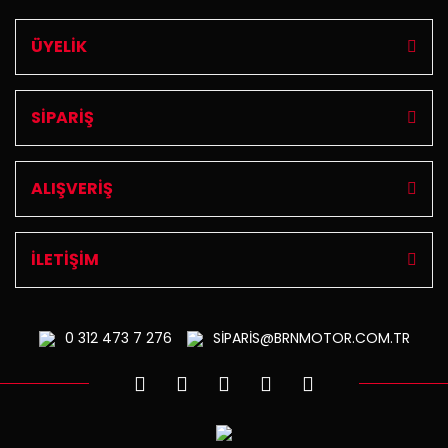
ÜYELİK
SİPARİŞ
ALIŞVERİŞ
İLETİŞİM
0 312
473 7 276
SİPARİS@BRNMOTOR.COM.TR