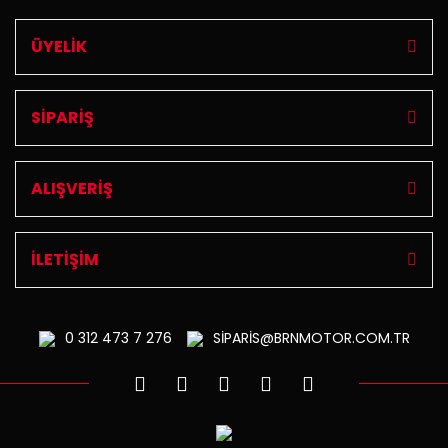
ÜYELİK
SİPARİŞ
ALIŞVERİŞ
İLETİŞİM
0 312
473 7 276
SİPARİS@BRNMOTOR.COM.TR