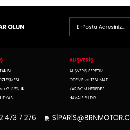
AR OLUN
İŞ
ALIŞVERİŞ
TAKİBİ
ALIŞVERİŞ SEPETİM
ÖZLEŞMESİ
ÖDEME ve TESLİMAT
K ve GÜVENLİK
KARGOM NEREDE?
İTİKASI
HAVALE BİLDİR
2
473 7 276
SİPARİS@BRNMOTOR.C