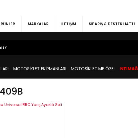
 ÜRÜNLER
MARKALAR
İLETİŞİM
SİPARİŞ & DESTEK HATTI
LARI
MOTOSİKLET EKİPMANLARI
MOTOSİKLETİME ÖZEL
N11 MA
R409B