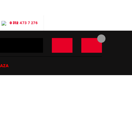
0 312
473 7 276
ĞAZA