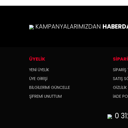
KAMPANYALARIMIZDAN
HABERD
ÜYELİK
SİPAR
YENİ ÜYELİK
SİPARİŞ 
ÜYE GİRİŞİ
SATIŞ S
BİLGİLERİMİ GÜNCELLE
GİZLİLİ
ŞİFREMİ UNUTTUM
İADE POL
0 31