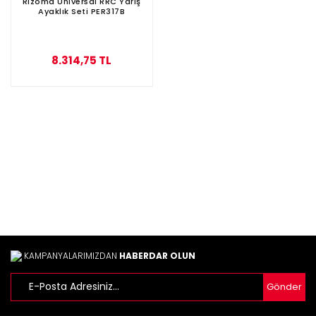
Rizoma Universal RRC Yarış
Ayaklık Seti PER317B
8.314,75 TL
KAMPANYALARIMIZDAN
HABERDAR OLUN
Gönder