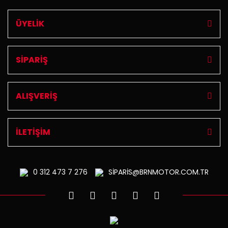
ÜYELİK
SİPARİŞ
ALIŞVERİŞ
İLETİŞİM
0 312
473 7 276
SİPARİS@BRNMOTOR.COM.TR