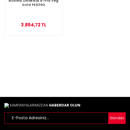
Rizoma Universal B-Pro Peg
Gold PE630G
3.854,72 TL
KAMPANYALARIMIZDAN
HABERDAR OLUN
Gönder