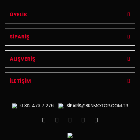
ÜYELİK
SİPARİŞ
ALIŞVERİŞ
İLETİŞİM
0 312
473 7 276
SİPARİS@BRNMOTOR.COM.TR