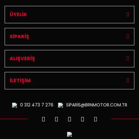
ÜYELİK
SİPARİŞ
ALIŞVERİŞ
İLETİŞİM
0 312
473 7 276
SİPARİS@BRNMOTOR.COM.TR