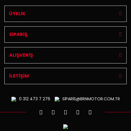
ÜYELİK
SİPARİŞ
ALIŞVERİŞ
İLETİŞİM
0 312
473 7 276
SİPARİS@BRNMOTOR.COM.TR