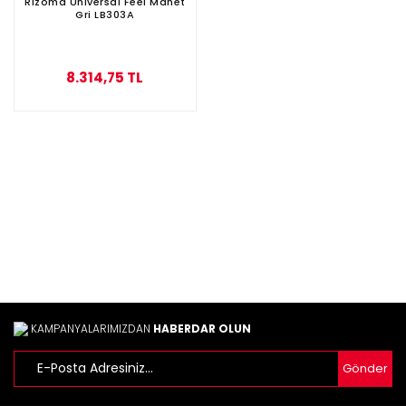
Rizoma Universal Feel Manet
Gri LB303A
8.314,75 TL
KAMPANYALARIMIZDAN
HABERDAR OLUN
Gönder