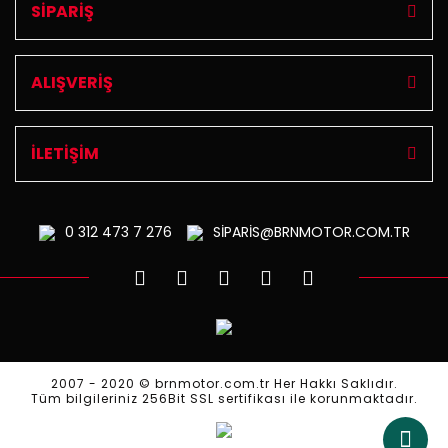
SİPARİŞ
ALIŞVERİŞ
İLETİŞİM
0 312
473 7 276
SİPARİS@BRNMOTOR.COM.TR
2007 - 2020 © brnmotor.com.tr Her Hakkı Saklıdır.
Tüm bilgileriniz 256Bit SSL sertifikası ile korunmaktadır.