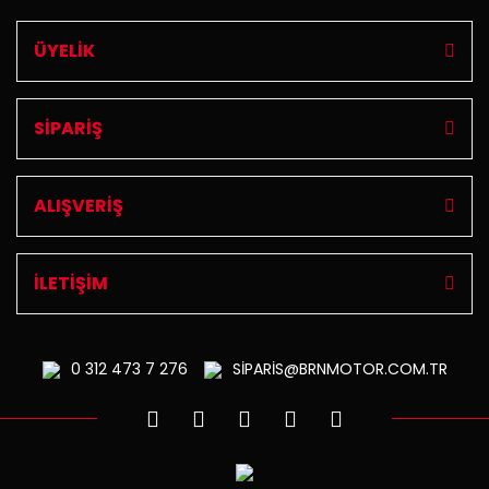
ÜYELİK
SİPARİŞ
ALIŞVERİŞ
İLETİŞİM
0 312
473 7 276
SİPARİS@BRNMOTOR.COM.TR