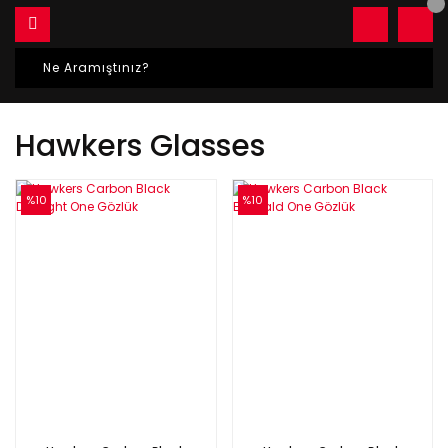
Hawkers Glasses
%10
%10