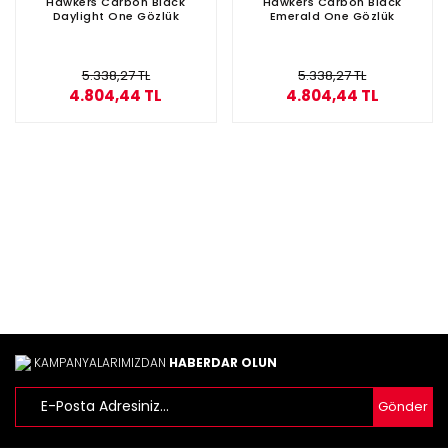
Hawkers Carbon Black
Hawkers Carbon Black
Daylight One Gözlük
Emerald One Gözlük
5.338,27 TL
5.338,27 TL
4.804,44 TL
4.804,44 TL
KAMPANYALARIMIZDAN
HABERDAR OLUN
Gönder