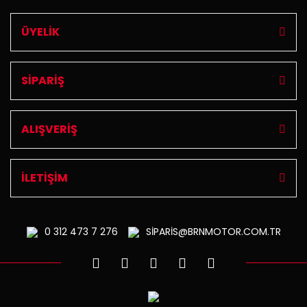
ÜYELİK
SİPARİŞ
ALIŞVERİŞ
İLETİŞİM
0 312
473 7 276
SİPARİS@BRNMOTOR.COM.TR