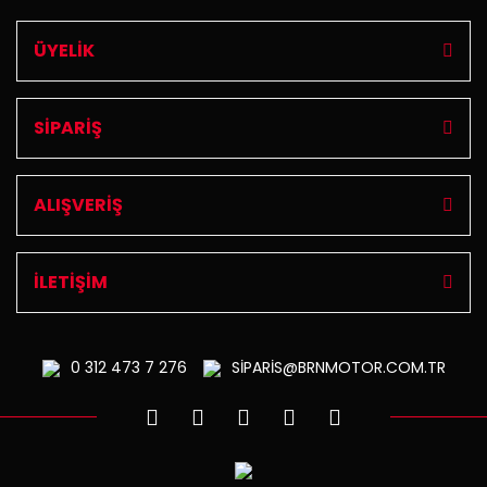
ÜYELİK
SİPARİŞ
ALIŞVERİŞ
İLETİŞİM
0 312
473 7 276
SİPARİS@BRNMOTOR.COM.TR