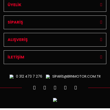
ÜYELİK
SİPARİŞ
ALIŞVERİŞ
İLETİŞİM
0 312
473 7 276
SİPARİS@BRNMOTOR.COM.TR