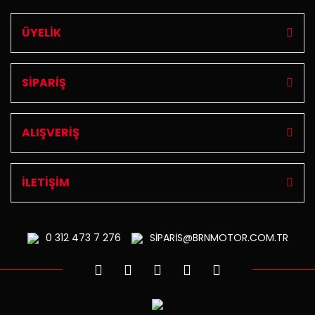
ÜYELİK
SİPARİŞ
ALIŞVERİŞ
İLETİŞİM
0 312
473 7 276
SİPARİS@BRNMOTOR.COM.TR