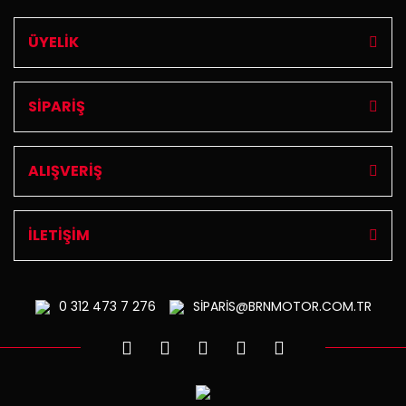
ÜYELİK
SİPARİŞ
ALIŞVERİŞ
İLETİŞİM
0 312
473 7 276
SİPARİS@BRNMOTOR.COM.TR