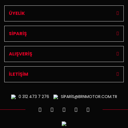
ÜYELİK
SİPARİŞ
ALIŞVERİŞ
İLETİŞİM
0 312
473 7 276
SİPARİS@BRNMOTOR.COM.TR