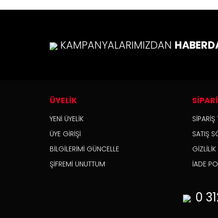
KAMPANYALARIMIZDAN
HABERD
ÜYELİK
SİPAR
YENİ ÜYELİK
SİPARİŞ 
ÜYE GİRİŞİ
SATIŞ S
BİLGİLERİMİ GÜNCELLE
GİZLİLİ
ŞİFREMİ UNUTTUM
İADE POL
0 31