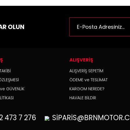
AR OLUN
İŞ
ALIŞVERİŞ
TAKİBİ
ALIŞVERİŞ SEPETİM
ÖZLEŞMESİ
ÖDEME ve TESLİMAT
K ve GÜVENLİK
KARGOM NEREDE?
İTİKASI
HAVALE BİLDİR
2
473 7 276
SİPARİS@BRNMOTOR.C