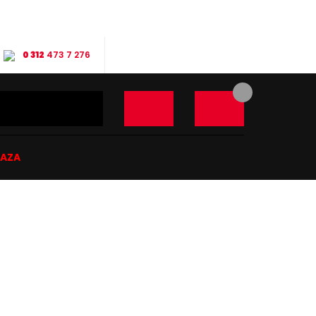
0 312
473 7 276
ĞAZA