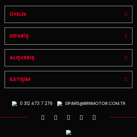
ÜYELİK
SİPARİŞ
ALIŞVERİŞ
İLETİŞİM
0 312
473 7 276
SİPARİS@BRNMOTOR.COM.TR