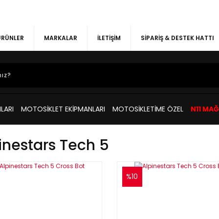
 ÜRÜNLER
MARKALAR
İLETİŞİM
SİPARİŞ & DESTEK HATTI
LARI
MOTOSİKLET EKİPMANLARI
MOTOSİKLETİME ÖZEL
N11 MA
inestars Tech 5
%10