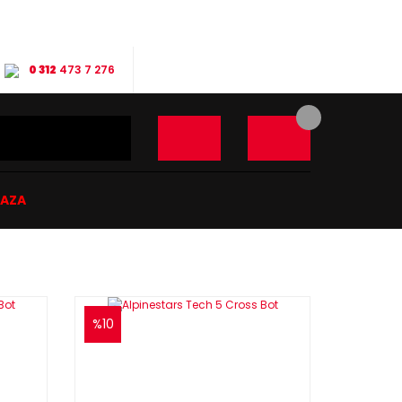
0 312
473 7 276
ĞAZA
%10