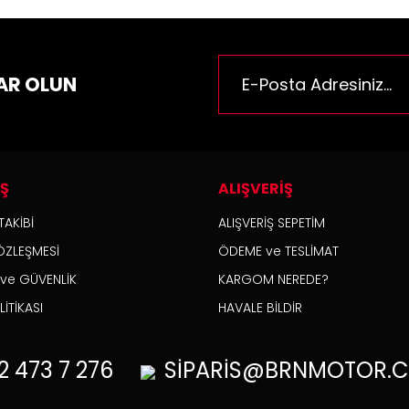
AR OLUN
İŞ
ALIŞVERİŞ
TAKİBİ
ALIŞVERİŞ SEPETİM
ÖZLEŞMESİ
ÖDEME ve TESLİMAT
K ve GÜVENLİK
KARGOM NEREDE?
İTİKASI
HAVALE BİLDİR
2
473 7 276
SİPARİS@BRNMOTOR.C