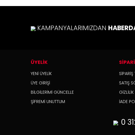
KAMPANYALARIMIZDAN
HABERD
ÜYELİK
SİPAR
YENİ ÜYELİK
SİPARİŞ 
ÜYE GİRİŞİ
SATIŞ S
BİLGİLERİMİ GÜNCELLE
GİZLİLİ
ŞİFREMİ UNUTTUM
İADE POL
0 31