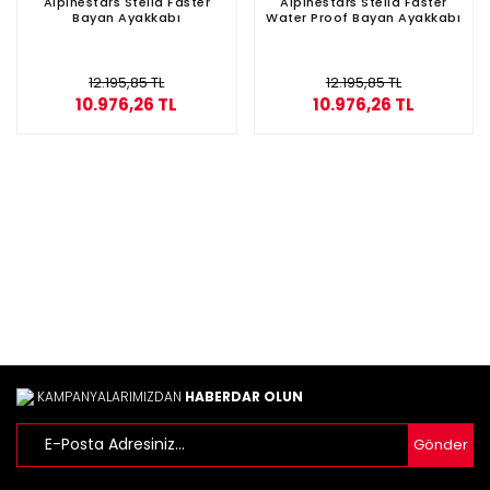
Alpinestars Stella Faster
Alpinestars Stella Faster
Bayan Ayakkabı
Water Proof Bayan Ayakkabı
12.195,85 TL
12.195,85 TL
10.976,26 TL
10.976,26 TL
KAMPANYALARIMIZDAN
HABERDAR OLUN
Gönder