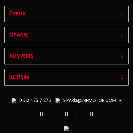
ÜYELİK
SİPARİŞ
ALIŞVERİŞ
İLETİŞİM
0 312
473 7 276
SİPARİS@BRNMOTOR.COM.TR