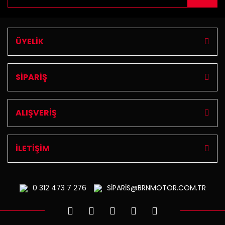
ÜYELİK
SİPARİŞ
ALIŞVERİŞ
İLETİŞİM
0 312
473 7 276
SİPARİS@BRNMOTOR.COM.TR