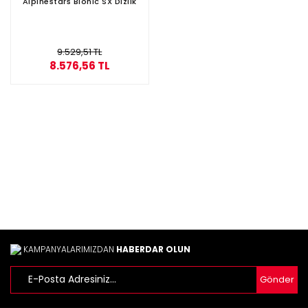
Alpinestars Bionic SX Dizlik
9.529,51 TL
8.576,56 TL
KAMPANYALARIMIZDAN
HABERDAR OLUN
Gönder