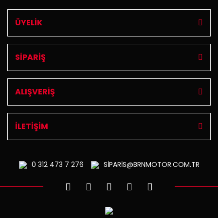
ÜYELİK
SİPARİŞ
ALIŞVERİŞ
İLETİŞİM
0 312
473 7 276
SİPARİS@BRNMOTOR.COM.TR