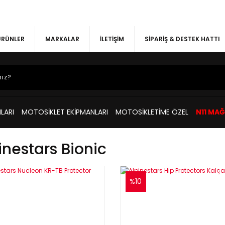
 ÜRÜNLER
MARKALAR
İLETİŞİM
SİPARİŞ & DESTEK HATTI
LARI
MOTOSİKLET EKİPMANLARI
MOTOSİKLETİME ÖZEL
N11 MA
inestars Bionic
%10