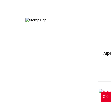
Alp
%10