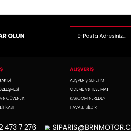
AR OLUN
İŞ
ALIŞVERİŞ
TAKİBİ
ALIŞVERİŞ SEPETİM
ÖZLEŞMESİ
ÖDEME ve TESLİMAT
K ve GÜVENLİK
KARGOM NEREDE?
İTİKASI
HAVALE BİLDİR
2
473 7 276
SİPARİS@BRNMOTOR.C