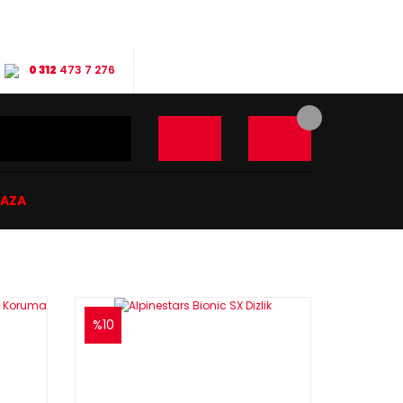
0 312
473 7 276
ĞAZA
%10