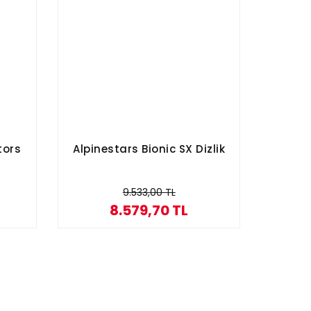
tors
Alpinestars Bionic SX Dizlik
9.533,00 TL
8.579,70 TL