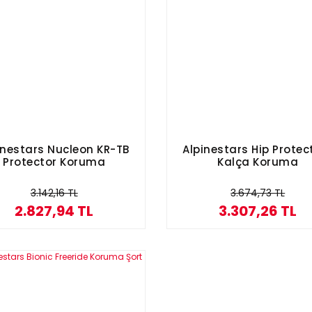
inestars Nucleon KR-TB
Alpinestars Hip Protec
Protector Koruma
Kalça Koruma
3.142,16 TL
3.674,73 TL
2.827,94 TL
3.307,26 TL