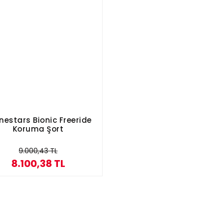
inestars Bionic Freeride
Koruma Şort
9.000,43 TL
8.100,38 TL