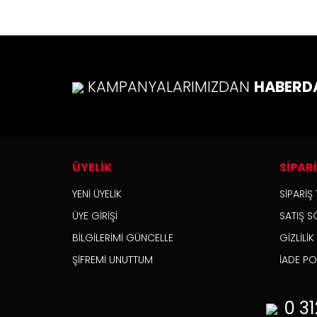
KAMPANYALARIMIZDAN
HABERD
ÜYELİK
SİPAR
YENİ ÜYELİK
SİPARİŞ 
ÜYE GİRİŞİ
SATIŞ S
BİLGİLERİMİ GÜNCELLE
GİZLİLİ
ŞİFREMİ UNUTTUM
İADE POL
0 31