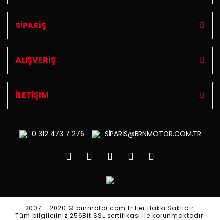
SİPARİŞ
ALIŞVERİŞ
İLETİŞİM
0 312
473 7 276
SİPARİS@BRNMOTOR.COM.TR
2007 - 2020 © brnmotor.com.tr Her Hakkı Saklıdır.
Tüm bilgileriniz 256Bit SSL sertifikası ile korunmaktadır.