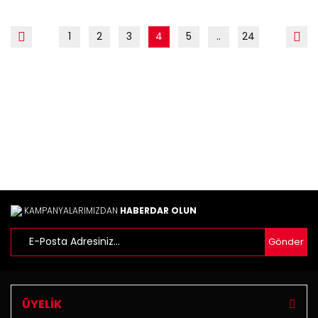
1
2
3
4
5
..
24
KAMPANYALARIMIZDAN
HABERDAR OLUN
Gönder
ÜYELİK